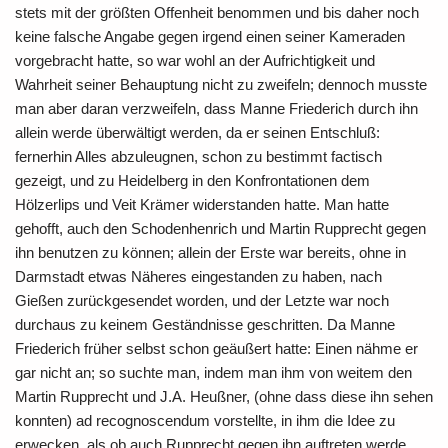
stets mit der größten Offenheit benommen und bis daher noch
keine falsche Angabe gegen irgend einen seiner Kameraden
vorgebracht hatte, so war wohl an der Aufrichtigkeit und
Wahrheit seiner Behauptung nicht zu zweifeln; dennoch musste
man aber daran verzweifeln, dass Manne Friederich durch ihn
allein werde überwältigt werden, da er seinen Entschluß:
fernerhin Alles abzuleugnen, schon zu bestimmt factisch
gezeigt, und zu Heidelberg in den Konfrontationen dem
Hölzerlips und Veit Krämer widerstanden hatte. Man hatte
gehofft, auch den Schodenhenrich und Martin Rupprecht gegen
ihn benutzen zu können; allein der Erste war bereits, ohne in
Darmstadt etwas Näheres eingestanden zu haben, nach
Gießen zurückgesendet worden, und der Letzte war noch
durchaus zu keinem Geständnisse geschritten. Da Manne
Friederich früher selbst schon geäußert hatte: Einen nähme er
gar nicht an; so suchte man, indem man ihm von weitem den
Martin Rupprecht und J.A. Heußner, (ohne dass diese ihn sehen
konnten) ad recognoscendum vorstellte, in ihm die Idee zu
erwecken, als ob auch Rupprecht gegen ihn auftreten werde.