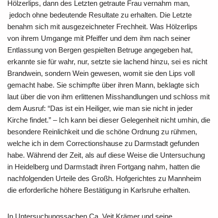
Hölzerlips, dann des Letzten getraute Frau vernahm man,
jedoch ohne bedeutende Resultate zu erhalten. Die Letzte
benahm sich mit ausgezeichneter Frechheit. Was Hölzerlips
von ihrem Umgange mit Pfeiffer und dem ihm nach seiner
Entlassung von Bergen gespielten Betruge angegeben hat,
erkannte sie für wahr, nur, setzte sie lachend hinzu, sei es nicht
Brandwein, sondern Wein gewesen, womit sie den Lips voll
gemacht habe. Sie schimpfte über ihren Mann, beklagte sich
laut über die von ihm erlittenen Misshandlungen und schloss mit
dem Ausruf: “Das ist ein Heiliger, wie man sie nicht in jeder
Kirche findet.” – Ich kann bei dieser Gelegenheit nicht umhin, die
besondere Reinlichkeit und die schöne Ordnung zu rühmen,
welche ich in dem Correctionshause zu Darmstadt gefunden
habe. Während der Zeit, als auf diese Weise die Untersuchung
in Heidelberg und Darmstadt ihren Fortgang nahm, hatten die
nachfolgenden Urteile des Großh. Hofgerichtes zu Mannheim
die erforderliche höhere Bestätigung in Karlsruhe erhalten.
In Untersuchungssachen Ca. Veit Krämer und seine