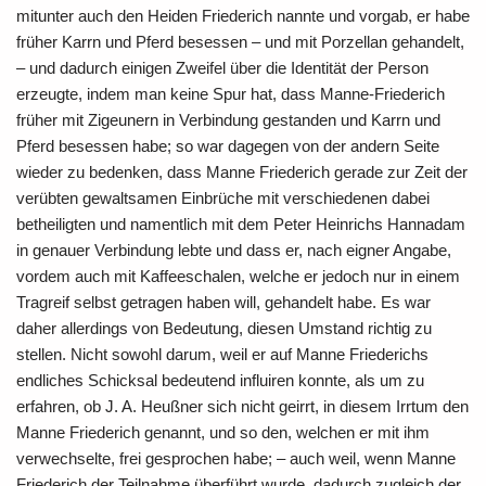
mitunter auch den Heiden Friederich nannte und vorgab, er habe
früher Karrn und Pferd besessen – und mit Porzellan gehandelt,
– und dadurch einigen Zweifel über die Identität der Person
erzeugte, indem man keine Spur hat, dass Manne-Friederich
früher mit Zigeunern in Verbindung gestanden und Karrn und
Pferd besessen habe; so war dagegen von der andern Seite
wieder zu bedenken, dass Manne Friederich gerade zur Zeit der
verübten gewaltsamen Einbrüche mit verschiedenen dabei
betheiligten und namentlich mit dem Peter Heinrichs Hannadam
in genauer Verbindung lebte und dass er, nach eigner Angabe,
vordem auch mit Kaffeeschalen, welche er jedoch nur in einem
Tragreif selbst getragen haben will, gehandelt habe. Es war
daher allerdings von Bedeutung, diesen Umstand richtig zu
stellen. Nicht sowohl darum, weil er auf Manne Friederichs
endliches Schicksal bedeutend influiren konnte, als um zu
erfahren, ob J. A. Heußner sich nicht geirrt, in diesem Irrtum den
Manne Friederich genannt, und so den, welchen er mit ihm
verwechselte, frei gesprochen habe; – auch weil, wenn Manne
Friederich der Teilnahme überführt wurde, dadurch zugleich der