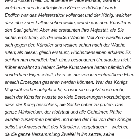
verschlossen hielt. So arbeitete er viele Monate, während
welchener aus der königlichen Küche verköstiget wurde.
Endlich war das Meisterstück vollendet und der König, welcher
dasselbe zuerst allein sehen wollte, wurde von dem Künstler in
den Saal geführt. Aber wie erstaunten Ihro Majestät, als Sie
nichts erblickten, als die weißen Wände. Voll Zorn wandten Sie
sich gegen den Künstler und wollten schon nach der Wache
rufen; als dieser, gleich erstaunt, Höchstdenselben erklärte: Es
sei ihm nun unendlich leid, eines besonderen Umstandes nicht
früher erwähnt zu haben: Seine Kunstwerke hätten nämlich die
sonderbare Eigenschaft, dass sie nur von in rechtmäßigen Ehen
ehelich Erzeugten gesehen werden könnten. War des Königs
Majestät vorher aufgebracht, so war sie es jetzt noch mehr;
allein der Künstler wusste so viele Beteuerungen vorzubringen,
dass der König beschloss, die Sache näher zu prüfen. Das
ganze Ministerium, der Hofstaat und alle Geheimen Räthe
wurden zusammen berufen und ihnen der Fall von dem Könige
selbst, in Anwesenheit des Künstlers, vorgetragen; – welcher,
da die ganze Versammlung Zweifel in ihn setzte, seine